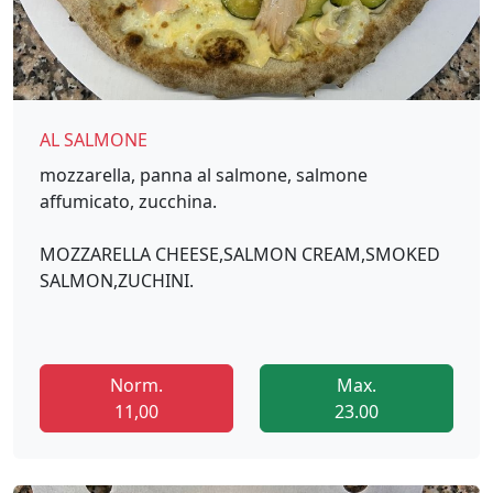
AL SALMONE
mozzarella, panna al salmone, salmone
affumicato, zucchina.
MOZZARELLA CHEESE,SALMON CREAM,SMOKED
SALMON,ZUCHINI.
Norm.
Max.
11,00
23.00