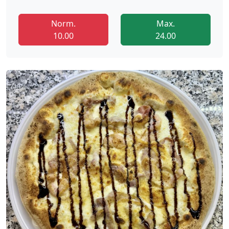
Norm.
Max.
10.00
24.00