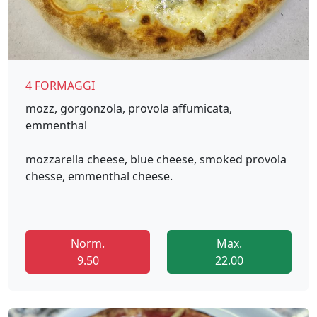
4 FORMAGGI
mozz, gorgonzola, provola affumicata,
emmenthal
mozzarella cheese, blue cheese, smoked provola
chesse, emmenthal cheese.
Norm.
Max.
9.50
22.00