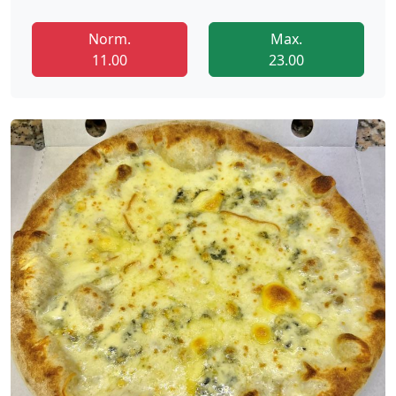
Norm.
Max.
11.00
23.00