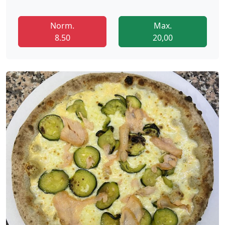
Norm.
Max.
8.50
20,00