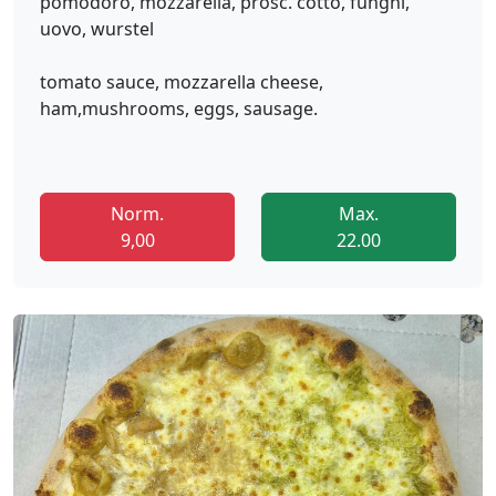
pomodoro, mozzarella, prosc. cotto, funghi,
uovo, wurstel
tomato sauce, mozzarella cheese,
ham,mushrooms, eggs, sausage.
Norm.
Max.
9,00
22.00